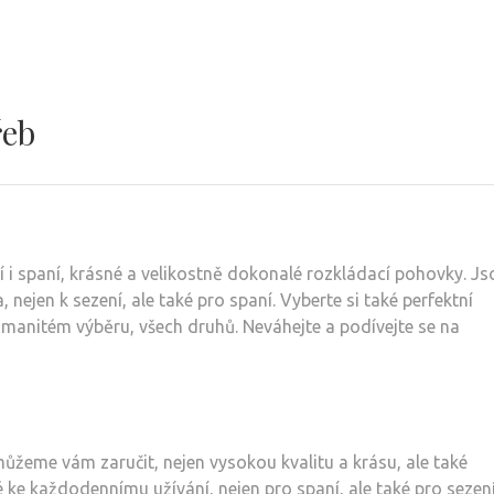
řeb
í i spaní, krásné a velikostně dokonalé
rozkládací pohovky
. Js
nejen k sezení, ale také pro spaní. Vyberte si také perfektní
ozmanitém výběru, všech druhů. Neváhejte a podívejte se na
žeme vám zaručit, nejen vysokou kvalitu a krásu, ale také
 ke každodennímu užívání, nejen pro spaní, ale také pro sezení