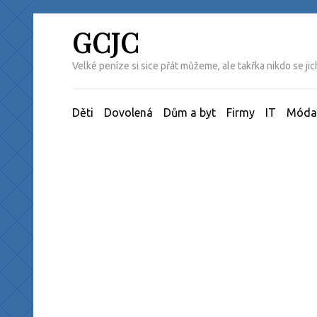
Přeskočit
na
GCJC
obsah
(Enter)
Velké peníze si sice přát můžeme, ale takřka nikdo se j
Děti
Dovolená
Dům a byt
Firmy
IT
Móda