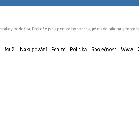
ich nikdy nedočká. Protože jsou peníze hodnotou, již nikdo nikomu jenom 
Muži
Nakupování
Peníze
Politika
Společnost
Www