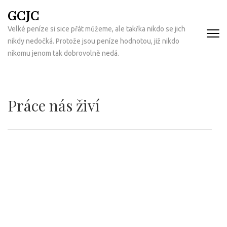
Přeskočit
GCJC
na
Velké peníze si sice přát můžeme, ale takřka nikdo se jich
obsah
nikdy nedočká. Protože jsou peníze hodnotou, již nikdo
(Enter)
nikomu jenom tak dobrovolně nedá.
Práce nás živí