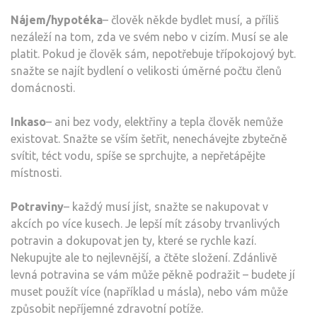
Nájem/hypotéka
– člověk někde bydlet musí, a příliš
nezáleží na tom, zda ve svém nebo v cizím. Musí se ale
platit. Pokud je člověk sám, nepotřebuje třípokojový byt.
snažte se najít bydlení o velikosti úměrné počtu členů
domácnosti.
Inkaso
– ani bez vody, elektřiny a tepla člověk nemůže
existovat. Snažte se vším šetřit, nenechávejte zbytečně
svítit, téct vodu, spíše se sprchujte, a nepřetápějte
místnosti.
Potraviny
– každý musí jíst, snažte se nakupovat v
akcích po více kusech. Je lepší mít zásoby trvanlivých
potravin a dokupovat jen ty, které se rychle kazí.
Nekupujte ale to nejlevnější, a čtěte složení. Zdánlivě
levná potravina se vám může pěkně podražit – budete jí
muset použít více (například u másla), nebo vám může
způsobit nepříjemné zdravotní potíže.