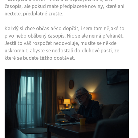
časopis, ale pokud máte předplacené noviny, které ani
nečtete, předplatné zrušte.
Každý si chce občas něco dopřát, i sem tam nějaké to
pivo nebo oblíbený časopis. Nic se ale nemá přehánět.
Jestli to váš rozpočet nedovoluje, musíte se někde
uskromnit, abyste se nedostali do dluhové pasti, ze
které se budete těžko dostávat.