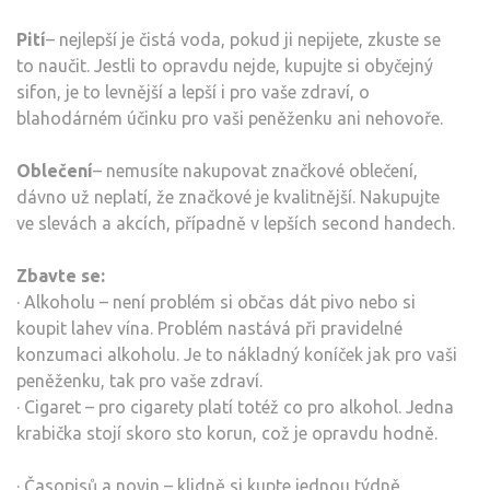
Pití
– nejlepší je čistá voda, pokud ji nepijete, zkuste se
to naučit. Jestli to opravdu nejde, kupujte si obyčejný
sifon, je to levnější a lepší i pro vaše zdraví, o
blahodárném účinku pro vaši peněženku ani nehovoře.
Oblečení
– nemusíte nakupovat značkové oblečení,
dávno už neplatí, že značkové je kvalitnější. Nakupujte
ve slevách a akcích, případně v lepších second handech.
Zbavte se:
· Alkoholu – není problém si občas dát pivo nebo si
koupit lahev vína. Problém nastává při pravidelné
konzumaci alkoholu. Je to nákladný koníček jak pro vaši
peněženku, tak pro vaše zdraví.
· Cigaret – pro cigarety platí totéž co pro alkohol. Jedna
krabička stojí skoro sto korun, což je opravdu hodně.
· Časopisů a novin – klidně si kupte jednou týdně