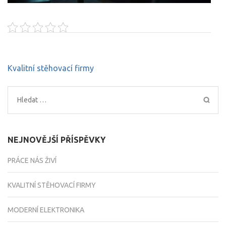
Navigace
Kvalitní stěhovací firmy
pro
příspěvek
Vyhledávání
NEJNOVĚJŠÍ PŘÍSPĚVKY
PRÁCE NÁS ŽIVÍ
KVALITNÍ STĚHOVACÍ FIRMY
MODERNÍ ELEKTRONIKA