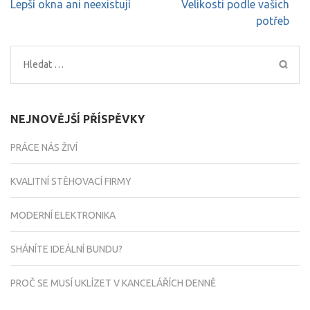
Navigace
Lepší okna ani neexistují
Velikosti podle vašich
pro
potřeb
příspěvek
Vyhledávání
NEJNOVĚJŠÍ PŘÍSPĚVKY
PRÁCE NÁS ŽIVÍ
KVALITNÍ STĚHOVACÍ FIRMY
MODERNÍ ELEKTRONIKA
SHÁNÍTE IDEÁLNÍ BUNDU?
PROČ SE MUSÍ UKLÍZET V KANCELÁŘÍCH DENNĚ