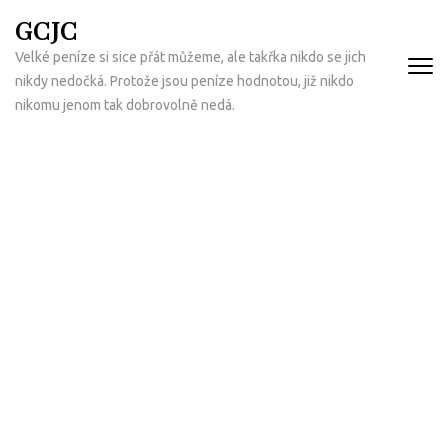
Přeskočit
GCJC
na
Velké peníze si sice přát můžeme, ale takřka nikdo se jich
obsah
nikdy nedočká. Protože jsou peníze hodnotou, již nikdo
(Enter)
nikomu jenom tak dobrovolně nedá.