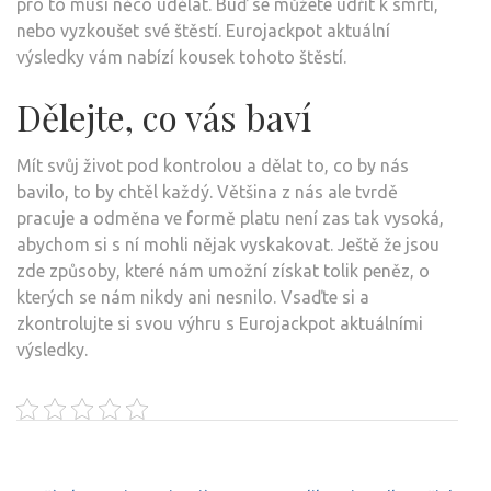
pro to musí něco udělat. Buď se můžete udřít k smrti,
nebo vyzkoušet své štěstí. Eurojackpot aktuální
výsledky vám nabízí kousek tohoto štěstí.
Dělejte, co vás baví
Mít svůj život pod kontrolou a dělat to, co by nás
bavilo, to by chtěl každý. Většina z nás ale tvrdě
pracuje a odměna ve formě platu není zas tak vysoká,
abychom si s ní mohli nějak vyskakovat. Ještě že jsou
zde způsoby, které nám umožní získat tolik peněz, o
kterých se nám nikdy ani nesnilo. Vsaďte si a
zkontrolujte si svou výhru s
Eurojackpot aktuálními
výsledky
.