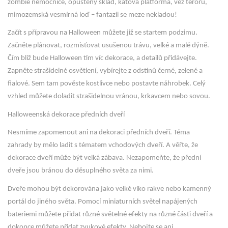
zombie nemocnice, opuštěný sklad, katova platforma, věž teroru,
mimozemská vesmírná loď – fantazii se meze nekladou!
Začít s přípravou na Halloween můžete již se startem podzimu.
Začněte plánovat, rozmisťovat usušenou trávu, velké a malé dýně.
Čím blíž bude Halloween tím víc dekorace, a detailů přidávejte.
Zapněte strašidelné osvětlení, vybírejte z odstínů černé, zelené a
fialové. Sem tam pověste kostlivce nebo postavte náhrobek. Celý
vzhled můžete doladit strašidelnou vránou, krkavcem nebo sovou.
Halloweenská dekorace předních dveří
Nesmíme zapomenout ani na dekoraci předních dveří. Téma
zahrady by mělo ladit s tématem vchodových dveří. A věřte, že
dekorace dveří může být velká zábava. Nezapomeňte, že přední
dveře jsou bránou do děsuplného světa za nimi.
Dveře mohou být dekorována jako velké víko rakve nebo kamenný
portál do jiného světa. Pomocí miniaturních světel napájených
bateriemi můžete přidat různé světelné efekty na různé části dveří a
dokonce můžete přidat zvukové efekty. Nebojte se ani