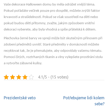
Vaše dekorace Halloween domu by měla odrážet vnější téma.
Pokud pořádáte večírek pouze pro dospělé, můžete zvýšit faktor
krvavosti a strašidelnosti. Pokud se však soustředí na děti nebo
pokud budou děti přítomny, zvažte, jakým způsobem vnitřní
dekoraci vyberete, aby byla vhodná a spíše přátelská k dětem.
Plechovka černé barvy ve spreji může být skutečným přínosem při
zdobení předmětů uvnitř. Staré předměty v domácnosti můžete
recyklovat tak, že je přemalujete, aby odpovídaly vašemu tématu.
Pomocí čirých, roztrhaných tkanin a vlny vylepšete prostírání stolu
a vytvořte zábavné kulisy.
4.1/5 - (15 votes)
Navigace
Prezidentské veto
Potřebujeme lidi kolem
pro
sebe?
příspěvek