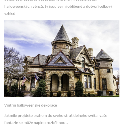
halloweenských věnců, ty jsou velmi oblíbené a dotvoří celkový
vzhled.
Vnitřní halloweenské dekorace
Jakmile projdete prahem do svého strašidelného světa, vaše
fantazie se může naplno rozběhnout.