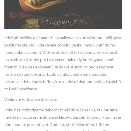
Když přemýšlíte o nápadech na halloweenskou výzdobu, měli byste
zvážit několik věcí. Kde chcete zdobit? Venku nebo uvnitř domu –
nebo dokonce obojí? Vždy je dobré mít také stanovený rozpočet
na realizaci výzdoby pro Halloween. Jak tedy bude vypadat váš
finanční plán na Halloween? Je dobré si určit, co budu kupovat,
jestli si některé dekoraci budu vyrábět, nebo jen upgraduju
dekorace z let minulých. To vše usnadní následnou realizaci a ulehčí
to i vaší peněžence.
Venkovní Halloween dekorace
Pokud se rozhodneme dekorovat náš dům i z venku, tak musíme
myslet na to, že první dojem je klíčový. Zásadní je téma, kterým váš
dům budete prezentovat. Bude to, strašidelný dům, hřbitov,