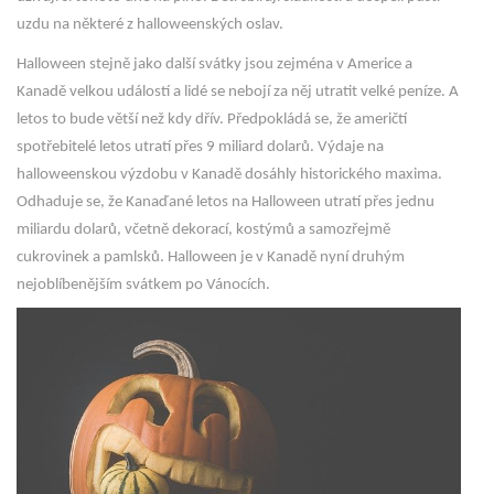
uzdu na některé z halloweenských oslav.
Halloween stejně jako další svátky jsou zejména v Americe a
Kanadě velkou událostí a lidé se nebojí za něj utratit velké peníze. A
letos to bude větší než kdy dřív. Předpokládá se, že američtí
spotřebitelé letos utratí přes 9 miliard dolarů. Výdaje na
halloweenskou výzdobu v Kanadě dosáhly historického maxima.
Odhaduje se, že Kanaďané letos na Halloween utratí přes jednu
miliardu dolarů, včetně dekorací, kostýmů a samozřejmě
cukrovinek a pamlsků. Halloween je v Kanadě nyní druhým
nejoblíbenějším svátkem po Vánocích.