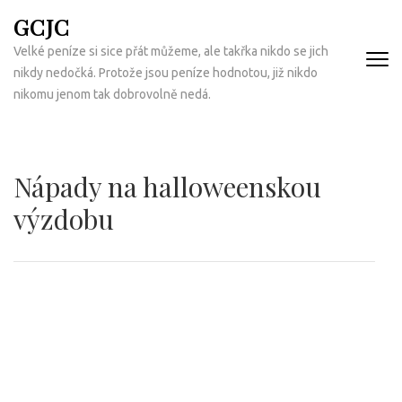
Přeskočit
GCJC
na
Velké peníze si sice přát můžeme, ale takřka nikdo se jich
obsah
nikdy nedočká. Protože jsou peníze hodnotou, již nikdo
(Enter)
nikomu jenom tak dobrovolně nedá.
Nápady na halloweenskou
výzdobu