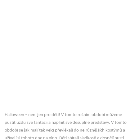
Halloween – není jen pro děti! V tomto ročním období můžeme
pustit uzdu své fantazii a naplnit své děsuplné představy. V tomto
období se jak malí tak velcí převlékají do nejrůznějších kostýmů a
užívají si tohoto dne na plno. Děti sbírají sladkosti a dospělí pustí