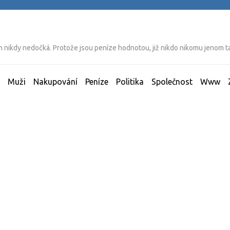
ich nikdy nedočká. Protože jsou peníze hodnotou, již nikdo nikomu jenom 
Muži
Nakupování
Peníze
Politika
Společnost
Www