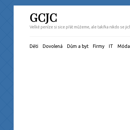
Přeskočit
na
GCJC
obsah
(Enter)
Velké peníze si sice přát můžeme, ale takřka nikdo se j
Děti
Dovolená
Dům a byt
Firmy
IT
Móda