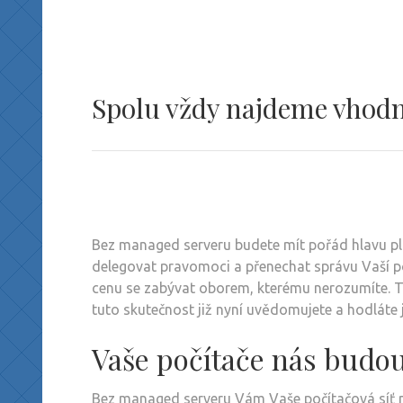
Spolu vždy najdeme vhodn
Bez
managed serveru
budete mít pořád hlavu pl
delegovat pravomoci a přenechat správu Vaší p
cenu se zabývat oborem, kterému nerozumíte. Ta
tuto skutečnost již nyní uvědomujete a hodláte ji 
Vaše počítače nás budou
Bez managed serveru Vám Vaše počítačová síť n