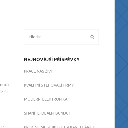
Vyhledávání
NEJNOVĚJŠÍ PŘÍSPĚVKY
PRÁCE NÁS ŽIVÍ
 Nemá
KVALITNÍ STĚHOVACÍ FIRMY
ě si
MODERNÍ ELEKTRONIKA
SHÁNÍTE IDEÁLNÍ BUNDU?
ce.
PROČ SE MUSÍ UKLÍZET V KANCELÁŘÍCH