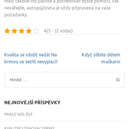
mezi takové lidi patříte a potřebovali byste pomoci, tak
neváhejte, autopůjčovna je vždy připravená na vaše
požadavky.
4/5 - (2 votes)
Navigace
Kvalita se ošidit nedá! Na
Když slíbíte dětem
pro
krmivu se šetřit nevyplácí!
maškarní
příspěvek
Vyhledávání
NEJNOVĚJŠÍ PŘÍSPĚVKY
PRÁCE NÁS ŽIVÍ
KVALITNÍ STĚHOVACÍ FIRMY