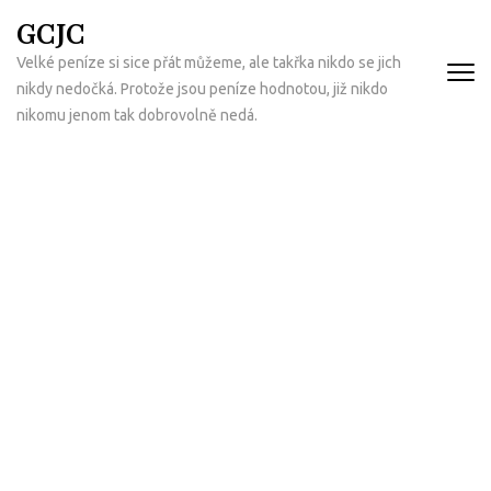
Přeskočit
GCJC
na
Velké peníze si sice přát můžeme, ale takřka nikdo se jich
obsah
nikdy nedočká. Protože jsou peníze hodnotou, již nikdo
(Enter)
nikomu jenom tak dobrovolně nedá.