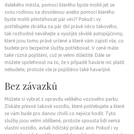
dalekého města, pomocí kterého byste mohli jet se
svou rodinou na dovolenou anebo pomocí kterého
byste mohli přestěhovat pár věcí? Pokud i vy
potřebujete zkrátka na pár dní právě něco takového,
tak rozhodně neváhejte a využijte skvělé
autopůjčovny
,
které jsou tomu právě určené a které vám zajistí vše, co
budete pro bezpečné služby potřebovat. V ceně máte
také různá pojištění, což je velmi důležité. Dále se
můžete spolehnout na to, že v případě havárie nic platit
nebudete, protože vše je pojištěno také havarijně.
Bez závazků
Můžete si vybrat z opravdu velikého vozového parku.
Získáte přesně takové vozidlo, které potřebujete a které
se vám bude pro danou chvíli co nejvíce hodit. Tyto
služby jsou velmi oblíbené, protože spousta lidí nemá
vlastní vozidlo, avšak řidičský průkaz ano. Pokud i vy