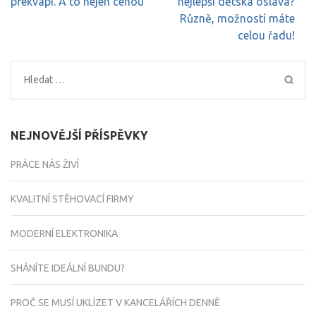
pro
překvapí. A to nejen cenou
nejlepší dětská oslava?
příspěvek
Různě, možností máte
celou řadu!
Vyhledávání
NEJNOVĚJŠÍ PŘÍSPĚVKY
PRÁCE NÁS ŽIVÍ
KVALITNÍ STĚHOVACÍ FIRMY
MODERNÍ ELEKTRONIKA
SHÁNÍTE IDEÁLNÍ BUNDU?
PROČ SE MUSÍ UKLÍZET V KANCELÁŘÍCH DENNĚ