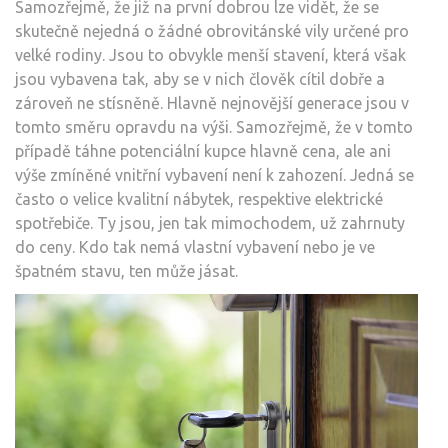
Samozřejmě, že již na první dobrou lze vidět, že se
skutečně nejedná o žádné obrovitánské vily určené pro
velké rodiny. Jsou to obvykle menší stavení, která však
jsou vybavena tak, aby se v nich člověk cítil dobře a
zároveň ne stísněně. Hlavně nejnovější generace jsou v
tomto směru opravdu na výši. Samozřejmě, že v tomto
případě táhne potenciální kupce hlavně cena, ale ani
výše zmíněné vnitřní vybavení není k zahození. Jedná se
často o velice kvalitní nábytek, respektive elektrické
spotřebiče. Ty jsou, jen tak mimochodem, už zahrnuty
do ceny. Kdo tak nemá vlastní vybavení nebo je ve
špatném stavu, ten může jásat.