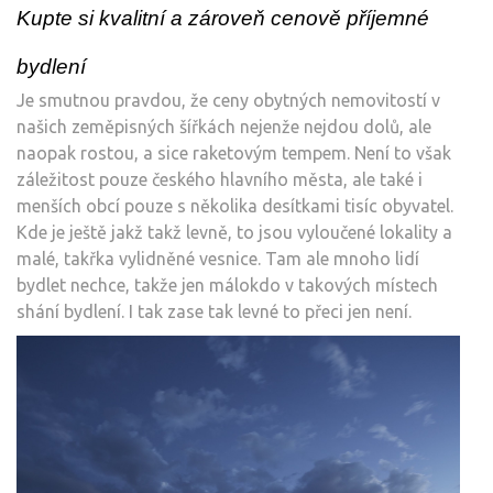
Kupte si kvalitní a zároveň cenově příjemné
bydlení
Je smutnou pravdou, že ceny obytných nemovitostí v
našich zeměpisných šířkách nejenže nejdou dolů, ale
naopak rostou, a sice raketovým tempem. Není to však
záležitost pouze českého hlavního města, ale také i
menších obcí pouze s několika desítkami tisíc obyvatel.
Kde je ještě jakž takž levně, to jsou vyloučené lokality a
malé, takřka vylidněné vesnice. Tam ale mnoho lidí
bydlet nechce, takže jen málokdo v takových místech
shání bydlení. I tak zase tak levné to přeci jen není.