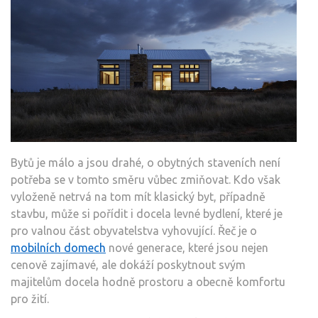
Bytů je málo a jsou drahé, o obytných staveních není
potřeba se v tomto směru vůbec zmiňovat. Kdo však
vyloženě netrvá na tom mít klasický byt, případně
stavbu, může si pořídit i docela levné bydlení, které je
pro valnou část obyvatelstva vyhovující. Řeč je o
mobilních domech
nové generace, které jsou nejen
cenově zajímavé, ale dokáží poskytnout svým
majitelům docela hodně prostoru a obecně komfortu
pro žití.