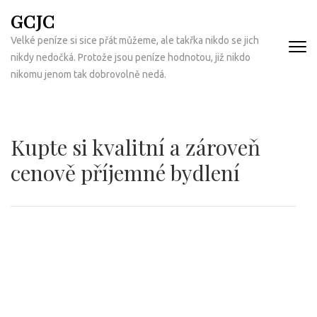
Přeskočit
GCJC
na
Velké peníze si sice přát můžeme, ale takřka nikdo se jich
obsah
nikdy nedočká. Protože jsou peníze hodnotou, již nikdo
(Enter)
nikomu jenom tak dobrovolně nedá.
Kupte si kvalitní a zároveň
cenově příjemné bydlení