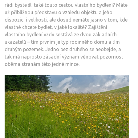
rádi byste šli také touto cestou vlastního bydlení? Máte
už přibližnou představu o vzhledu objektu a jeho
dispozici i velikosti, ale dosud nemáte jasno v tom, kde
vlastně chcete bydlet, v jaké lokalitě? Zajištění
vlastního bydlení vždy sestává ze dvou základních
ukazatelů – tím prvním je typ rodinného domu a tím
druhým pozemek. Jedno bez druhého se neobejde, a
tak má naprosto zásadní význam věnovat pozornost
oběma stranám této jedné mince.