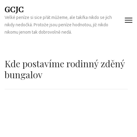
Přeskočit
GCJC
na
Velké peníze si sice přát můžeme, ale takřka nikdo se jich
obsah
nikdy nedočká. Protože jsou peníze hodnotou, již nikdo
(Enter)
nikomu jenom tak dobrovolně nedá.
Kde postavíme rodinný zděný
bungalov