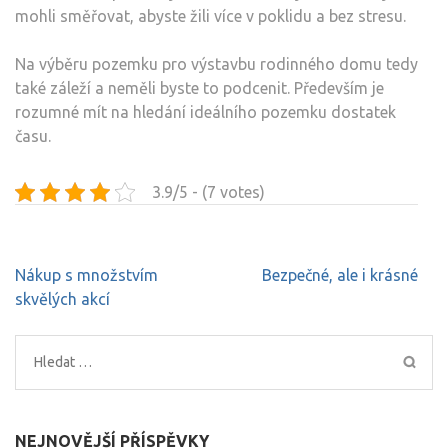
mohli směřovat, abyste žili více v poklidu a bez stresu.
Na výběru pozemku pro výstavbu rodinného domu tedy
také záleží a neměli byste to podcenit. Především je
rozumné mít na hledání ideálního pozemku dostatek
času.
3.9/5 - (7 votes)
Navigace
Nákup s množstvím
Bezpečné, ale i krásné
pro
skvělých akcí
příspěvek
Vyhledávání
NEJNOVĚJŠÍ PŘÍSPĚVKY