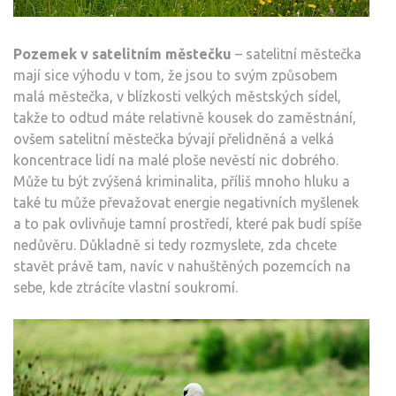
Pozemek v satelitním městečku
– satelitní městečka
mají sice výhodu v tom, že jsou to svým způsobem
malá městečka, v blízkosti velkých městských sídel,
takže to odtud máte relativně kousek do zaměstnání,
ovšem satelitní městečka bývají přelidněná a velká
koncentrace lidí na malé ploše nevěstí nic dobrého.
Může tu být zvýšená kriminalita, příliš mnoho hluku a
také tu může převažovat energie negativních myšlenek
a to pak ovlivňuje tamní prostředí, které pak budí spíše
nedůvěru. Důkladně si tedy rozmyslete, zda chcete
stavět právě tam, navíc v nahuštěných pozemcích na
sebe, kde ztrácíte vlastní soukromí.