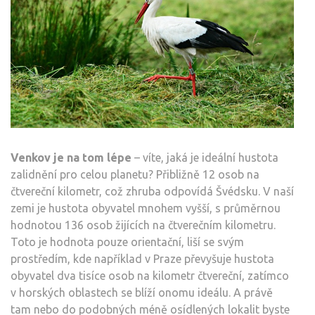
Venkov je na tom lépe
– víte, jaká je ideální hustota
zalidnění pro celou planetu? Přibližně 12 osob na
čtvereční kilometr, což zhruba odpovídá Švédsku. V naší
zemi je hustota obyvatel mnohem vyšší, s průměrnou
hodnotou 136 osob žijících na čtverečním kilometru.
Toto je hodnota pouze orientační, liší se svým
prostředím, kde například v Praze převyšuje hustota
obyvatel dva tisíce osob na kilometr čtvereční, zatímco
v horských oblastech se blíží onomu ideálu. A právě
tam nebo do podobných méně osídlených lokalit byste