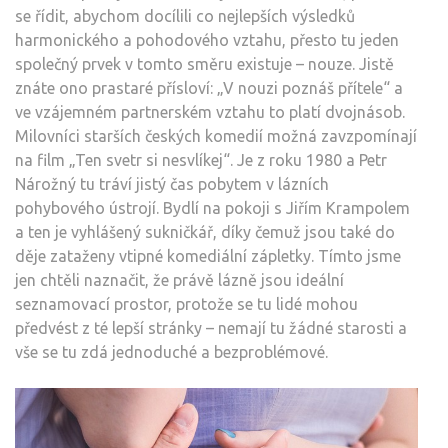
se řídit, abychom docílili co nejlepších výsledků
harmonického a pohodového vztahu, přesto tu jeden
společný prvek v tomto směru existuje – nouze. Jistě
znáte ono prastaré přísloví: „V nouzi poznáš přítele“ a
ve vzájemném partnerském vztahu to platí dvojnásob.
Milovníci starších českých komedií možná zavzpomínají
na film „Ten svetr si nesvlíkej“. Je z roku 1980 a Petr
Nárožný tu tráví jistý čas pobytem v lázních
pohybového ústrojí. Bydlí na pokoji s Jiřím Krampolem
a ten je vyhlášený sukničkář, díky čemuž jsou také do
děje zataženy vtipné komediální zápletky. Tímto jsme
jen chtěli naznačit, že právě lázně jsou ideální
seznamovací prostor, protože se tu lidé mohou
předvést z té lepší stránky – nemají tu žádné starosti a
vše se tu zdá jednoduché a bezproblémové.