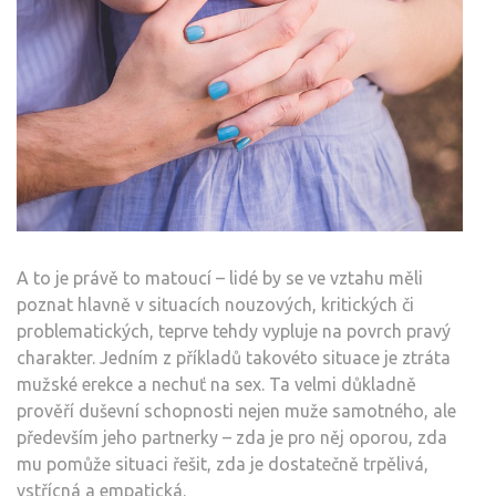
A to je právě to matoucí – lidé by se ve vztahu měli
poznat hlavně v situacích nouzových, kritických či
problematických, teprve tehdy vypluje na povrch pravý
charakter. Jedním z příkladů takovéto situace je ztráta
mužské erekce a nechuť na sex. Ta velmi důkladně
prověří duševní schopnosti nejen muže samotného, ale
především jeho partnerky – zda je pro něj oporou, zda
mu pomůže situaci řešit, zda je dostatečně trpělivá,
vstřícná a empatická.