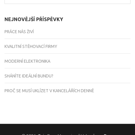
NEJNOVĚJŠÍ PŘÍSPĚVKY
PRÁCE NÁS ŽIVÍ
KVALITNÍ STĚHOVACÍ FIRMY
MODERNÍ ELEKTRONIKA
SHÁNÍTE IDEÁLNÍ BUNDU?
PROČ SE MUSÍ UKLÍZET V KANCELÁŘÍCH DENNĚ