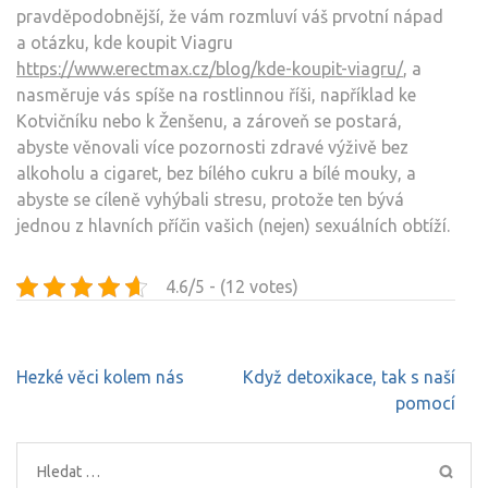
pravděpodobnější, že vám rozmluví váš prvotní nápad
a otázku, kde koupit Viagru
https://www.erectmax.cz/blog/kde-koupit-viagru/
, a
nasměruje vás spíše na rostlinnou říši, například ke
Kotvičníku nebo k Ženšenu, a zároveň se postará,
abyste věnovali více pozornosti zdravé výživě bez
alkoholu a cigaret, bez bílého cukru a bílé mouky, a
abyste se cíleně vyhýbali stresu, protože ten bývá
jednou z hlavních příčin vašich (nejen) sexuálních obtíží.
4.6/5 - (12 votes)
Navigace
Hezké věci kolem nás
Když detoxikace, tak s naší
pro
pomocí
příspěvek
Vyhledávání