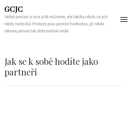
Přeskočit
GCJC
na
Velké peníze si sice přát můžeme, ale takřka nikdo se jich
obsah
nikdy nedočká. Protože jsou peníze hodnotou, již nikdo
(Enter)
nikomu jenom tak dobrovolně nedá.
Jak se k sobě hodíte jako
partneři