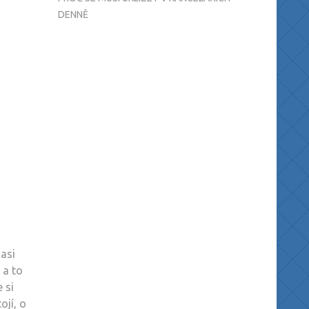
DENNĚ
 asi
 a to
 si
ojí, o