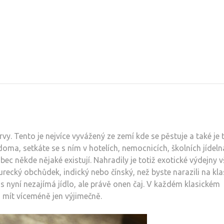
rvy. Tento je nejvíce vyvážený ze zemí kde se pěstuje a také je 
oma, setkáte se s ním v hotelích, nemocnicích, školních jídel
ec někde nějaké existují. Nahradily je totiž exotické výdejny 
recký obchůdek, indický nebo čínský, než byste narazili na kla
s nyní nezajímá jídlo, ale právě onen čaj. V každém klasickém
i mít víceméně jen výjimečně.