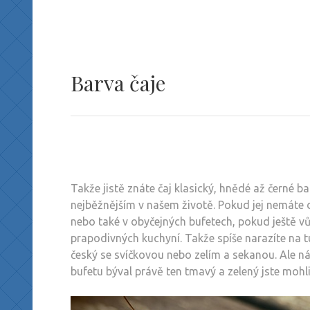
Barva čaje
Takže jistě znáte čaj klasický, hnědé až černé ba
nejběžnějším v našem životě. Pokud jej nemáte d
nebo také v obyčejných bufetech, pokud ještě vůb
prapodivných kuchyní. Takže spíše narazíte na tu
český se svíčkovou nebo zelím a sekanou. Ale ná
bufetu býval právě ten tmavý a zelený jste mohl