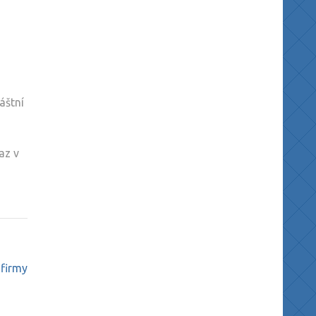
áštní
az v
 firmy