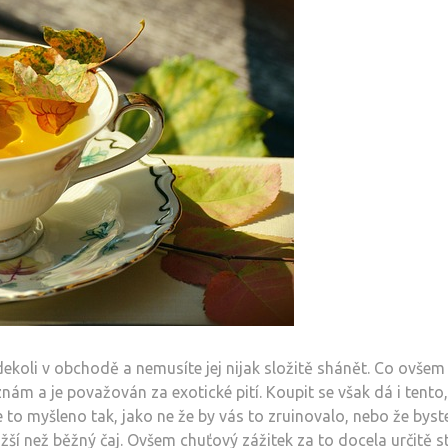
dekoli v obchodě a nemusíte jej nijak složitě shánět. Co ovšem
 znám a je považován za exotické pití. Koupit se však dá i tento,
e to myšleno tak, jako ne že by vás to zruinovalo, nebo že byste
ažší než běžný čaj. Ovšem chuťový zážitek za to docela určitě st