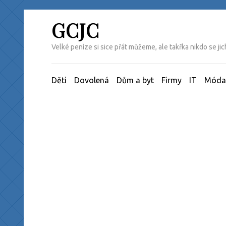
Přeskočit
na
GCJC
obsah
(Enter)
Velké peníze si sice přát můžeme, ale takřka nikdo se j
Děti
Dovolená
Dům a byt
Firmy
IT
Móda