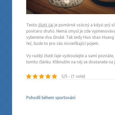
Tento
žlutý čaj
je poměrně vzácný a kdysi prý slo
povícero druhů. Nemá smysl je zde vyjmenovávat,
vybereme dva čínské. Tak tedy Huo shan Huang 
řeč, bude to pro vás nicneříkající pojem.
Vy raději žluté čaje vyzkoušejte a sami poznáte,
tomto článku. Kliknutím na něj se dostanete na 
5/5 - (1 vote)
Navigace
Pohodlí během sportování
pro
příspěvek