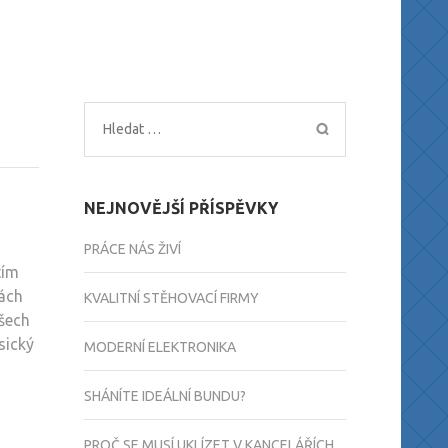
Vyhledávání
NEJNOVĚJŠÍ PŘÍSPĚVKY
PRÁCE NÁS ŽIVÍ
tím
nách
KVALITNÍ STĚHOVACÍ FIRMY
všech
sický
MODERNÍ ELEKTRONIKA
SHÁNÍTE IDEÁLNÍ BUNDU?
PROČ SE MUSÍ UKLÍZET V KANCELÁŘÍCH