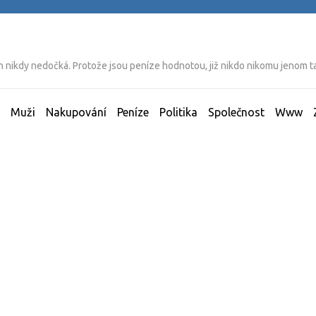
ich nikdy nedočká. Protože jsou peníze hodnotou, již nikdo nikomu jenom 
Muži
Nakupování
Peníze
Politika
Společnost
Www