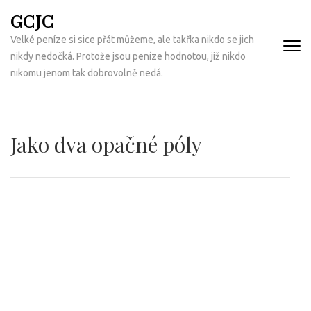
Přeskočit
GCJC
na
Velké peníze si sice přát můžeme, ale takřka nikdo se jich
obsah
nikdy nedočká. Protože jsou peníze hodnotou, již nikdo
(Enter)
nikomu jenom tak dobrovolně nedá.
Jako dva opačné póly