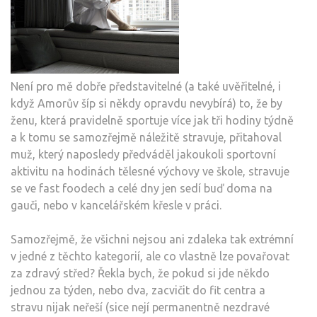
Není pro mě dobře představitelné (a také uvěřitelné, i
když Amorův šíp si někdy opravdu nevybírá) to, že by
ženu, která pravidelně sportuje více jak tři hodiny týdně
a k tomu se samozřejmě náležitě stravuje, přitahoval
muž, který naposledy předváděl jakoukoli sportovní
aktivitu na hodinách tělesné výchovy ve škole, stravuje
se ve fast foodech a celé dny jen sedí buď doma na
gauči, nebo v kancelářském křesle v práci.
Samozřejmě, že všichni nejsou ani zdaleka tak extrémní
v jedné z těchto kategorií, ale co vlastně lze povařovat
za zdravý střed? Řekla bych, že pokud si jde někdo
jednou za týden, nebo dva, zacvičit do fit centra a
stravu nijak neřeší (sice nejí permanentně nezdravé