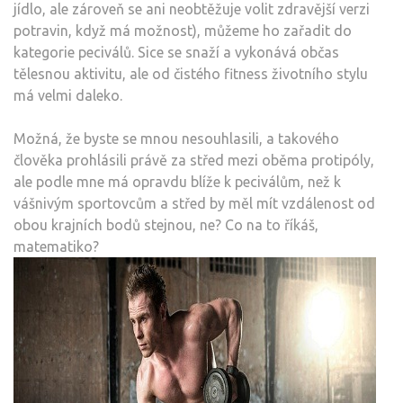
jídlo, ale zároveň se ani neobtěžuje volit zdravější verzi
potravin, když má možnost), můžeme ho zařadit do
kategorie peciválů. Sice se snaží a vykonává občas
tělesnou aktivitu, ale od čistého fitness životního stylu
má velmi daleko.
Možná, že byste se mnou nesouhlasili, a takového
člověka prohlásili právě za střed mezi oběma protipóly,
ale podle mne má opravdu blíže k peciválům, než k
vášnivým sportovcům a střed by měl mít vzdálenost od
obou krajních bodů stejnou, ne? Co na to říkáš,
matematiko?